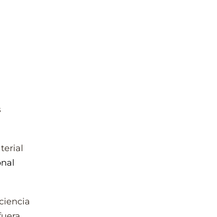
s
terial
onal
nciencia
fuera.