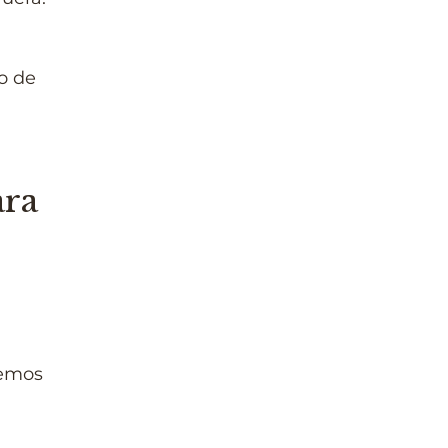
o de
ara
demos