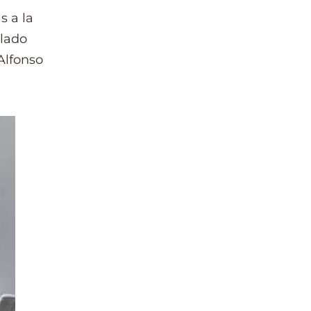
s a la
 lado
Alfonso